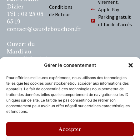
virement.
Dizier
Conditions
Apple Pay
Tél. : 03 25 05
de Retour
Parking gratuit
65 19
et facile d'accès
contact@sautdebouchon.fr
Ouvert du
Mardi au
Samedi de 9h à
Gérer le consentement
12h et de 14h à
19h.
Pour offrir les meilleures expériences, nous utilisons des technologies
telles que les cookies pour stocker et/ou accéder aux informations des
L'abus d'alcool
appareils. Le fait de consentir à ces technologies nous permettra de
traiter des données telles que le comportement de navigation ou les ID
est dangereux
uniques sur ce site. Le fait de ne pas consentir ou de retirer son
pour la santé, à
consentement peut avoir un effet négatif sur certaines caractéristiques
consommer
et fonctions.
avec
modération
Accepter