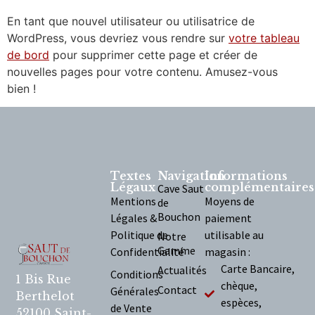
En tant que nouvel utilisateur ou utilisatrice de
WordPress, vous devriez vous rendre sur
votre tableau
de bord
pour supprimer cette page et créer de
nouvelles pages pour votre contenu. Amusez-vous
bien !
Textes
Navigation
Informations
Légaux
complémentaires
Cave Saut
Mentions
Moyens de
de
Bouchon
Légales &
paiement
Politique de
utilisable au
Notre
Gamme
Confidentialité
magasin :
Carte Bancaire,
Actualités
Conditions
1 Bis Rue
chèque,
Contact
Générales
Berthelot
espèces,
de Vente
52100 Saint-