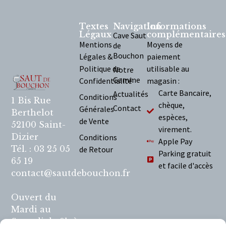
Textes
Navigation
Informations
Légaux
complémentaires
Cave Saut
Mentions
Moyens de
de
Bouchon
Légales &
paiement
Politique de
utilisable au
Notre
Gamme
Confidentialité
magasin :
Carte Bancaire,
Actualités
Conditions
1 Bis Rue
chèque,
Contact
Générales
Berthelot
espèces,
de Vente
52100 Saint-
virement.
Dizier
Conditions
Apple Pay
Tél. : 03 25 05
de Retour
Parking gratuit
65 19
et facile d'accès
contact@sautdebouchon.fr
Ouvert du
Mardi au
Samedi de 9h à