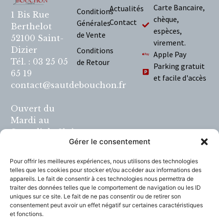
Carte Bancaire,
Actualités
Conditions
1 Bis Rue
chèque,
Contact
Générales
Berthelot
espèces,
de Vente
52100 Saint-
virement.
Dizier
Conditions
Apple Pay
Tél. : 03 25 05
de Retour
Parking gratuit
65 19
et facile d'accès
contact@sautdebouchon.fr
Ouvert du
Mardi au
Samedi de 9h à
Gérer le consentement
12h et de 14h à
19h.
Pour offrir les meilleures expériences, nous utilisons des technologies
telles que les cookies pour stocker et/ou accéder aux informations des
L'abus d'alcool
appareils. Le fait de consentir à ces technologies nous permettra de
traiter des données telles que le comportement de navigation ou les ID
est dangereux
uniques sur ce site. Le fait de ne pas consentir ou de retirer son
pour la santé, à
consentement peut avoir un effet négatif sur certaines caractéristiques
consommer
et fonctions.