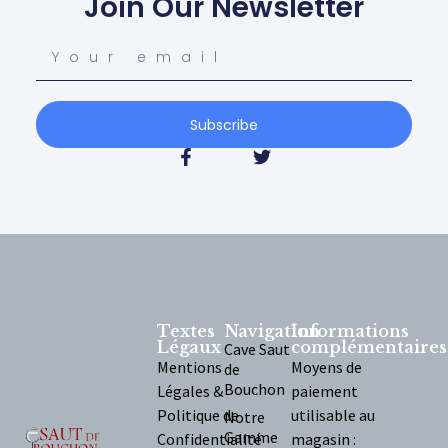
Join Our Newsletter
Subscribe
Textes
Navigation
Informations
Légaux
complémentaires
Cave Saut
Mentions
Moyens de
de
Bouchon
Légales &
paiement
Politique de
utilisable au
Notre
Gamme
Confidentialité
magasin :