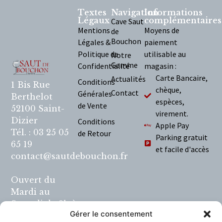
Textes
Navigation
Informations
Légaux
complémentaires
Cave Saut
Mentions
Moyens de
de
Bouchon
Légales &
paiement
Politique de
utilisable au
Notre
Gamme
Confidentialité
magasin :
Carte Bancaire,
Actualités
Conditions
1 Bis Rue
chèque,
Contact
Générales
Berthelot
espèces,
de Vente
52100 Saint-
virement.
Dizier
Conditions
Apple Pay
Tél. : 03 25 05
de Retour
Parking gratuit
65 19
et facile d'accès
contact@sautdebouchon.fr
Ouvert du
Mardi au
Samedi de 9h à
Gérer le consentement
12h et de 14h à