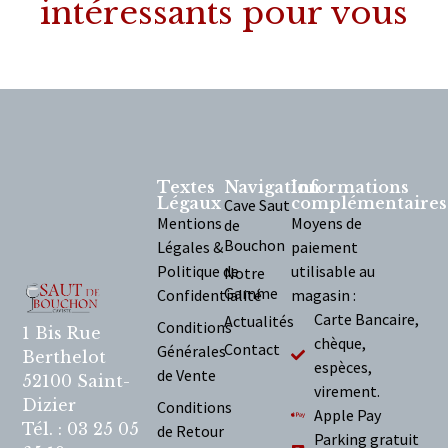
intéressants pour vous
Textes
Navigation
Informations
Légaux
complémentaires
Cave Saut
Mentions
Moyens de
de
Bouchon
Légales &
paiement
Politique de
utilisable au
Notre
Gamme
Confidentialité
magasin :
Carte Bancaire,
Actualités
Conditions
1 Bis Rue
chèque,
Contact
Générales
Berthelot
espèces,
de Vente
52100 Saint-
virement.
Dizier
Conditions
Apple Pay
Tél. : 03 25 05
de Retour
Parking gratuit