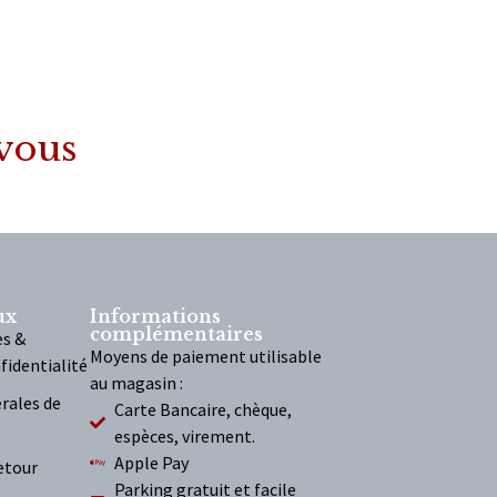
 vous
ux
Informations
complémentaires
es &
Moyens de paiement utilisable
fidentialité
au magasin :
rales de
Carte Bancaire, chèque,
espèces, virement.
Apple Pay
etour
Parking gratuit et facile