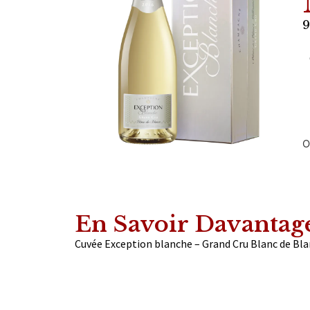
9
O
En Savoir Davantag