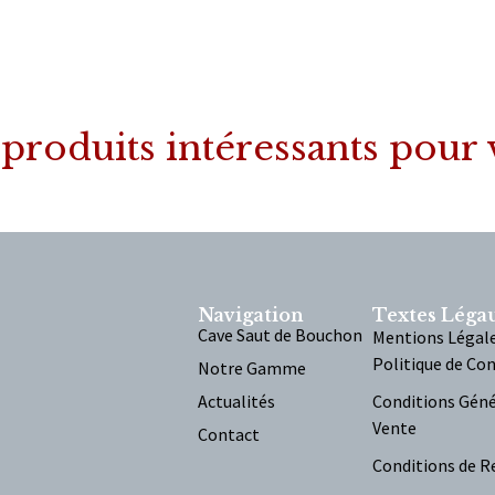
produits intéressants pour
Navigation
Textes Léga
Cave Saut de Bouchon
Mentions Légal
Politique de Con
Notre Gamme
Actualités
Conditions Géné
Vente
Contact
Conditions de R