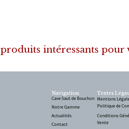
produits intéressants pour
Navigation
Textes Léga
Cave Saut de Bouchon
Mentions Légal
Politique de Con
Notre Gamme
Actualités
Conditions Géné
Vente
Contact