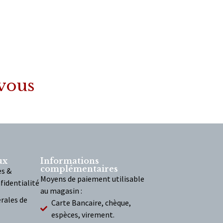
 vous
ux
Informations
complémentaires
es &
Moyens de paiement utilisable
fidentialité
au magasin :
rales de
Carte Bancaire, chèque,
espèces, virement.