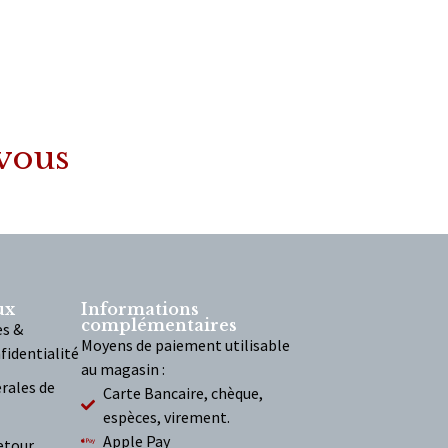
 vous
ux
Informations
complémentaires
es &
Moyens de paiement utilisable
fidentialité
au magasin :
rales de
Carte Bancaire, chèque,
espèces, virement.
Apple Pay
etour