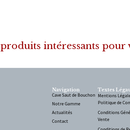
produits intéressants pour
Navigation
Textes Léga
Cave Saut de Bouchon
Mentions Légal
Politique de Con
Notre Gamme
Actualités
Conditions Géné
Vente
Contact
Conditions de R