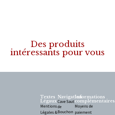
Des produits
intéressants pour vous
Textes
Navigation
Informations
Légaux
complémentaires
Cave Saut
Mentions
Moyens de
de
Bouchon
Légales &
paiement