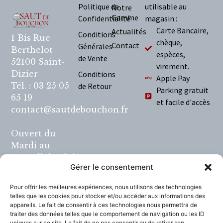
Politique de
utilisable au
Notre
Gamme
Confidentialité
magasin :
Carte Bancaire,
Actualités
Conditions
1 Bis Rue
chèque,
Contact
Générales
Berthelot
espèces,
de Vente
52100 Saint-
virement.
Dizier
Conditions
Apple Pay
Tél. : 03 25 05
de Retour
Parking gratuit
65 19
et facile d'accès
contact@sautdebouchon.fr
Ouvert du
Mardi au
Samedi de 9h à
Gérer le consentement
12h et de 14h à
19h.
Pour offrir les meilleures expériences, nous utilisons des technologies
telles que les cookies pour stocker et/ou accéder aux informations des
L'abus d'alcool
appareils. Le fait de consentir à ces technologies nous permettra de
traiter des données telles que le comportement de navigation ou les ID
est dangereux
uniques sur ce site. Le fait de ne pas consentir ou de retirer son